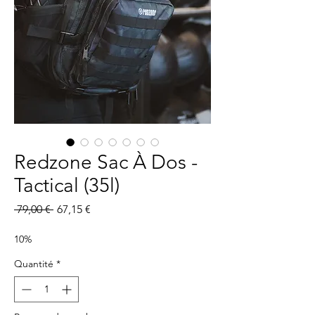
Redzone Sac À Dos -
Tactical (35l)
Prix
Prix
 79,00 € 
67,15 €
original
promotionnel
10%
Quantité
*