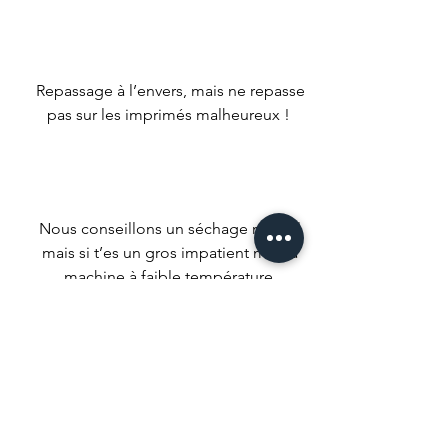
Repassage à l’envers, mais ne repasse
pas sur les imprimés malheureux !
Nous conseillons un séchage naturel
mais si t’es un gros impatient met ta
machine à faible température.
Ne pas utiliser d’agent de blanchiment
ou de produits qui pourrait tout
décolorer.