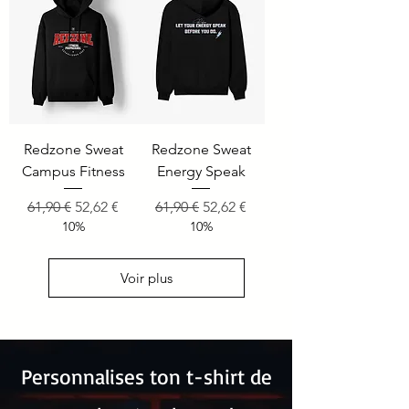
Redzone Sweat
Redzone Sweat
Campus Fitness
Energy Speak
Prix original
Prix promotionnel
Prix original
Prix promotionnel
61,90 €
52,62 €
61,90 €
52,62 €
10%
10%
Voir plus
Personnalises ton t-shirt de