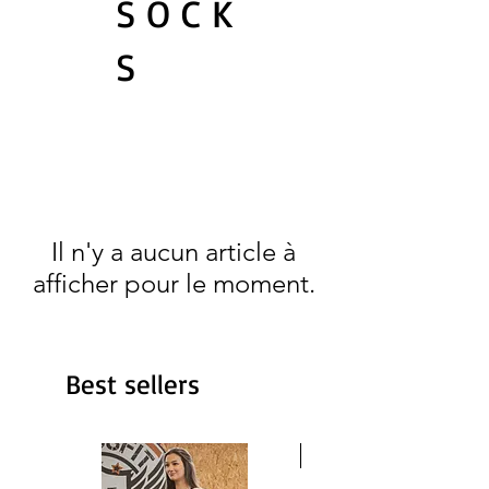
S O C K
S
Il n'y a aucun article à
afficher pour le moment.
Best sellers
OldSchool Rock tattoo C