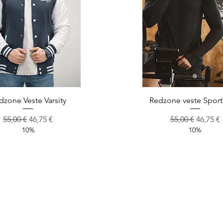
Aperçu rapide
Aperçu rapide
dzone Veste Varsity
Redzone veste Spor
Prix original
Prix promotionnel
Prix original
Prix pr
55,00 €
46,75 €
55,00 €
46,75 €
10%
10%