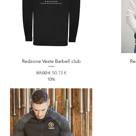
Aperçu rapide
Redzone Veste Barbell club
Re
Prix original
Prix promotionnel
59,00 €
50,15 €
10%