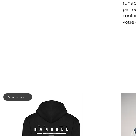
runs 
parto
confor
votre
Nouveauté