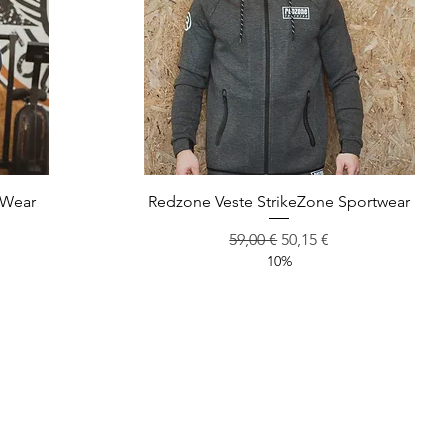
Aperçu rapide
tWear
Redzone Veste StrikeZone Sportwear
omotionnel
Prix original
Prix promotionnel
59,00 €
50,15 €
10%