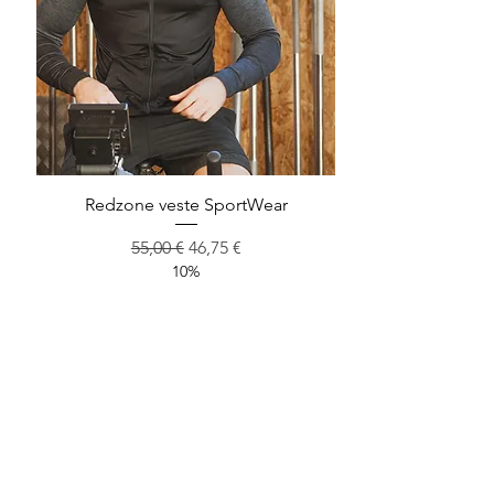
Aperçu rapide
Redzone veste SportWear
Prix original
Prix promotionnel
55,00 €
46,75 €
10%