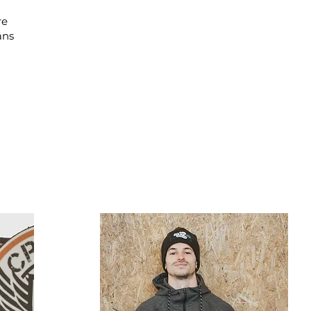
re
ans