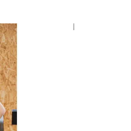
OldSchool Rock tattoo Co.