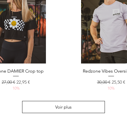
Aperçu rapide
Aperçu rapide
one DAMIER Crop top
Redzone Vibes Oversi
Prix original
Prix promotionnel
Prix original
Prix pr
27,00 €
22,95 €
30,00 €
25,50 €
10%
10%
Voir plus