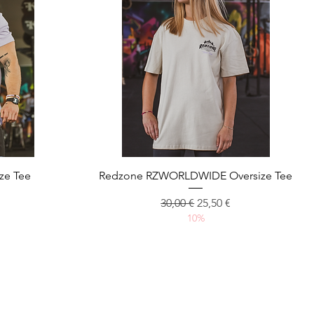
Aperçu rapide
ze Tee
Redzone RZWORLDWIDE Oversize Tee
omotionnel
Prix original
Prix promotionnel
30,00 €
25,50 €
10%