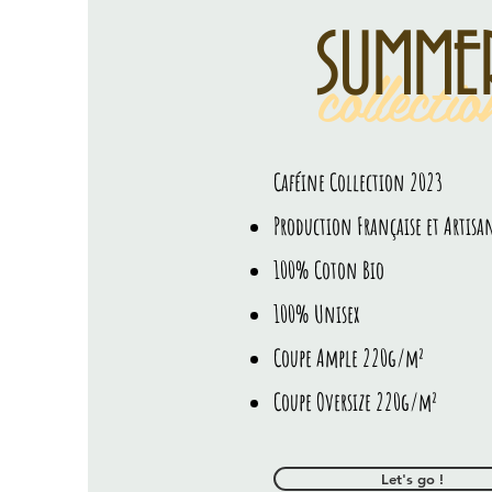
SUMME
collectio
Caféine
Collection 2023
Production Française et Artisa
100% Coton Bio
100% Unisex
Coupe Ample 220g/m²
Coupe Oversize 220g/m²
Let's go !