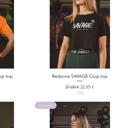
Aperçu rapide
op top
Redzone SAVAGE Crop top
omotionnel
Prix original
Prix promotionnel
27,00 €
22,95 €
10%
Unisexe