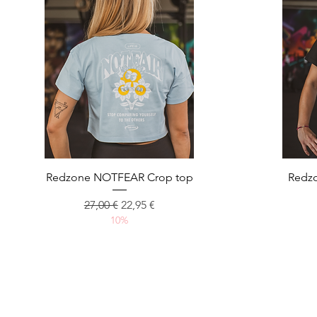
Aperçu rapide
Redzone NOTFEAR Crop top
Redz
Prix original
Prix promotionnel
27,00 €
22,95 €
10%