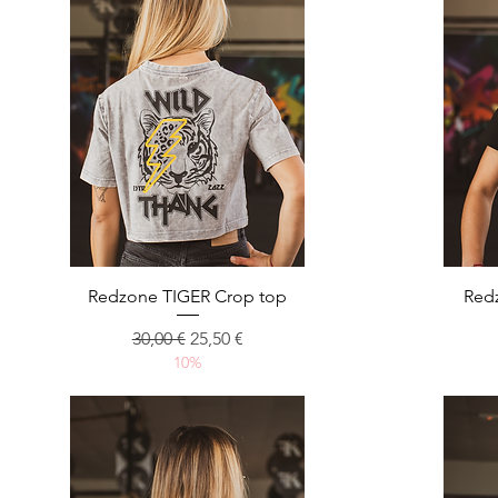
Aperçu rapide
Redzone TIGER Crop top
Red
Prix original
Prix promotionnel
30,00 €
25,50 €
10%