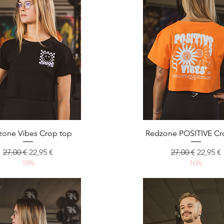
Aperçu rapide
Aperçu rapide
zone Vibes Crop top
Redzone POSITIVE Cr
Prix original
Prix promotionnel
Prix original
Prix pr
27,00 €
22,95 €
27,00 €
22,95 €
10%
10%