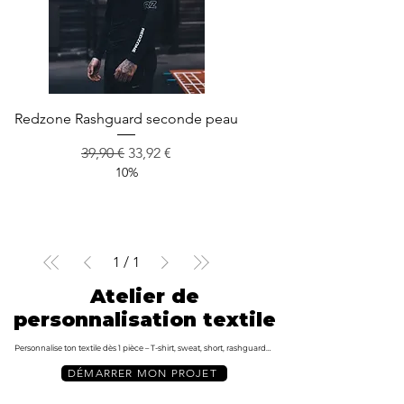
Redzone Rashguard seconde peau
Prix original
Prix promotionnel
39,90 €
33,92 €
10%
1
/
1
Atelier de
Atelier de
personnalisation textile
personnalisation textile
Personnalise ton textile dès 1 pièce – T-shirt, sweat, short, rashguard…
Personnalise ton textile dès 1 pièce – T-shirt, sweat, short, rashguard…
DÉMARRER MON PROJET