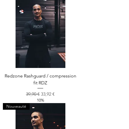
Redzone Rashguard / compression
fit RDZ
Prix original
Prix promotionnel
39,90 €
33,92 €
10%
Nouveauté