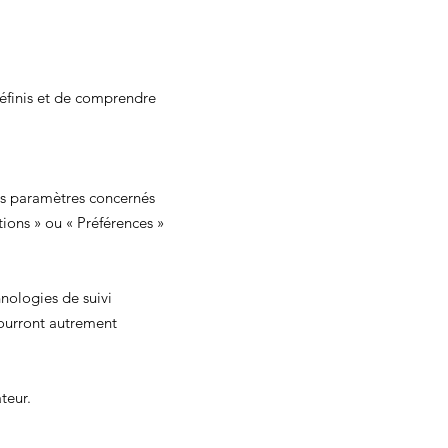
définis et de comprendre
es paramètres concernés
tions
»
ou
«
Préférences
»
hnologies de suivi
pourront autrement
teur.