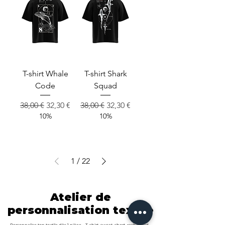
T-shirt Whale
T-shirt Shark
Code
Squad
Prix original
Prix promotionnel
Prix original
Prix promotionnel
38,00 €
32,30 €
38,00 €
32,30 €
10%
10%
1
/
22
Atelier de
Atelier de
personnalisation textile
personnalisation textile