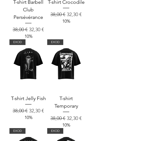
T-shirt Barbell
T-shirt Crocodile
Club
Prix original
Prix promotionnel
38,00 €
32,30 €
Persévérance
10%
Prix original
Prix promotionnel
38,00 €
32,30 €
10%
EXOD
EXOD
T-shirt Jelly Fish
T-shirt
Temporary
Prix original
Prix promotionnel
38,00 €
32,30 €
10%
Prix original
Prix promotionnel
38,00 €
32,30 €
10%
EXOD
EXOD