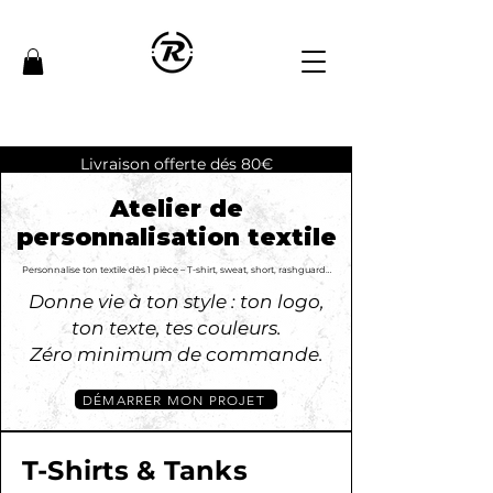
Livraison offerte dés 80€
Atelier de
Atelier de
personnalisation textile
personnalisation textile
Personnalise ton textile dès 1 pièce – T-shirt, sweat, short, rashguard…
Personnalise ton textile dès 1 pièce – T-shirt, sweat, short, rashguard…
Donne vie à ton style : ton logo,
ton texte, tes couleurs.
Zéro minimum de commande.
DÉMARRER MON PROJET
T-Shirts & Tanks