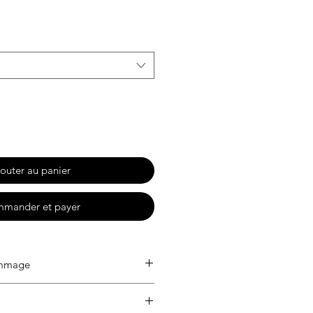
motionnel
outer au panier
mander et payer
ammage
ringspun