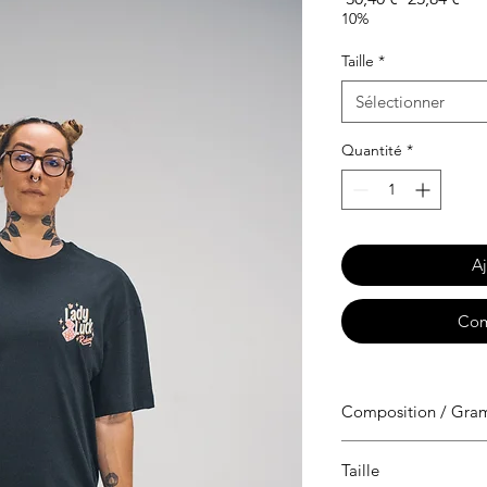
original
pro
10%
Taille
*
Sélectionner
Quantité
*
Aj
Com
Composition / Gr
100 % coton peigné 
Taille
190g/m²