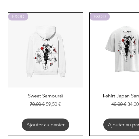
EXOD
EXOD
Aperçu rapide
Aperçu rapi
Sweat Samouraï
T-shirt Japan Sa
Prix original
Prix promotionnel
Prix original
Prix
70,00 €
59,50 €
40,00 €
34,00
Ajouter au panier
Ajouter au pa