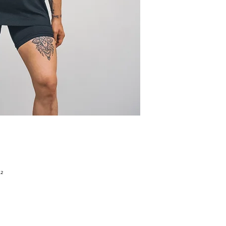
Aurée mesure 1m70 et
²