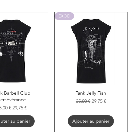
EXOD
perçu rapide
Aperçu rapide
k Barbell Club
Tank Jelly Fish
ersévérance
Prix original
Prix promotionnel
35,00 €
29,75 €
rix original
Prix promotionnel
5,00 €
29,75 €
uter au panier
Ajouter au panier