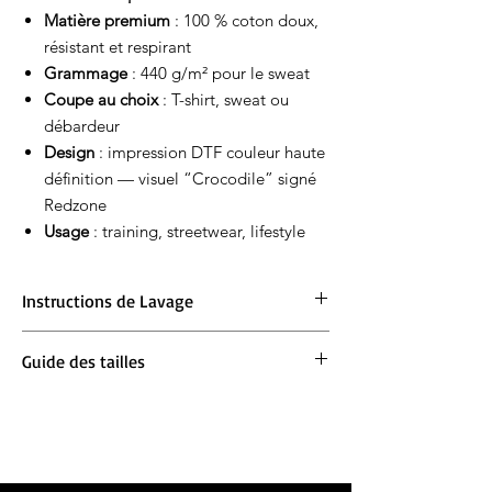
Matière premium
: 100 % coton doux,
résistant et respirant
Grammage
: 440 g/m² pour le sweat
Coupe au choix
: T-shirt, sweat ou
débardeur
Design
: impression DTF couleur haute
définition — visuel “Crocodile” signé
Redzone
Usage
: training, streetwear, lifestyle
Instructions de Lavage
Lavage en machine à 30°. Ne pas blanchir.
Guide des tailles
Repassage à 150° max. Ne pas sécher en
machine.
Ample :
Prends ta taille habituelle
Oversize :
Prends une taille en dessous pour
un oversize et ta taille habituelle si tu veux
un effet oversize important