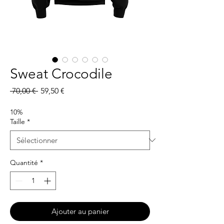
Sweat Crocodile
Prix
Prix
 70,00 € 
59,50 €
original
promotionnel
10%
Taille
*
Quantité
*
Ajouter au panier