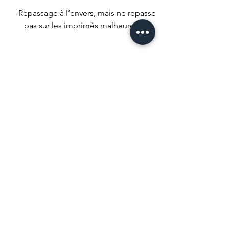
Repassage à l’envers, mais ne repasse
pas sur les imprimés malheureux !
Nous conseillons un séchage naturel
mais si t’es un gros impatient met ta
machine à faible température.
Ne pas utiliser d’agent de blanchiment
ou de produits qui pourrait tout
décolorer.