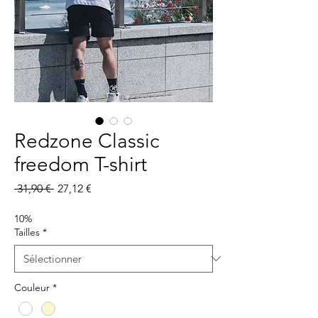
Redzone Classic
freedom T-shirt
Prix
Prix
 31,90 € 
27,12 €
original
promotionnel
10%
Tailles
*
Couleur
*