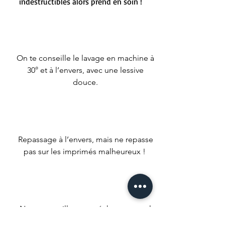
indestructibles alors prend en soin !
On te conseille le lavage en machine à
30° et à l’envers, avec une lessive
douce.
Repassage à l’envers, mais ne repasse
pas sur les imprimés malheureux !
Nous conseillons un séchage naturel
mais si t’es un gros impatient met ta