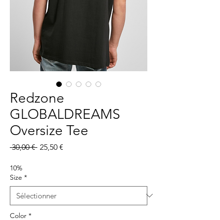
Redzone
GLOBALDREAMS
Oversize Tee
Prix
Prix
 30,00 € 
25,50 €
original
promotionnel
10%
Size
*
Color
*