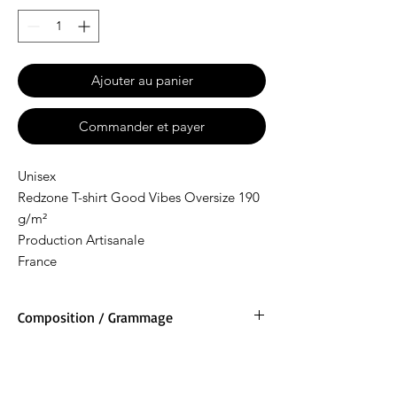
Ajouter au panier
Commander et payer
Unisex
Redzone T-shirt Good Vibes Oversize 190
g/m²
Production Artisanale
France
Composition / Grammage
100 % coton peigné ringspun
190g/m²