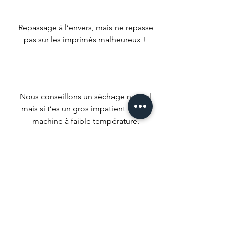
Repassage à l’envers, mais ne repasse
pas sur les imprimés malheureux !
Nous conseillons un séchage naturel
mais si t’es un gros impatient met ta
machine à faible température.
Ne pas utiliser d’agent de blanchiment
ou de produits qui pourrait tout
décolorer.