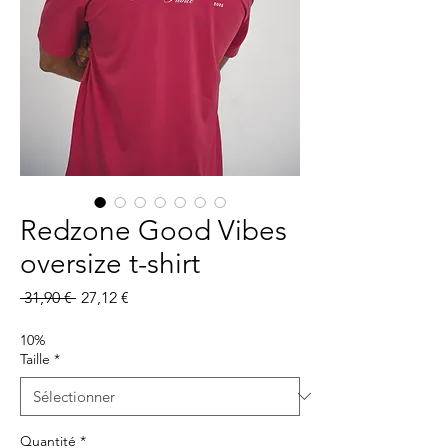
Redzone Good Vibes
oversize t-shirt
Prix
Prix
 31,90 € 
27,12 €
original
promotionnel
10%
Taille
*
Quantité
*