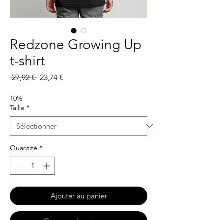
Redzone Growing Up
t-shirt
Prix
Prix
 27,92 € 
23,74 €
original
promotionnel
10%
Taille
*
Quantité
*
Ajouter au panier