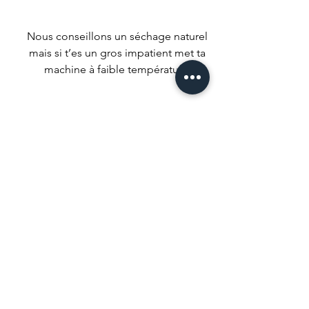
Nous conseillons un séchage naturel
mais si t’es un gros impatient met ta
machine à faible température.
Ne pas utiliser d’agent de blanchiment
ou de produits qui pourrait tout
décolorer.
C’est un peu évident mais … ne pas
laver à sec.