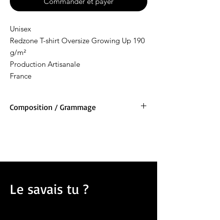
Commander et payer
Unisex
Redzone T-shirt Oversize Growing Up 190
g/m²
Production Artisanale
France
Composition / Grammage
100 % coton peigné ringspun
190g/m²
Le savais tu ?