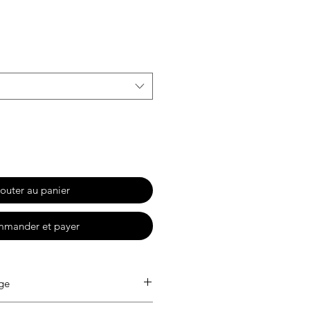
motionnel
outer au panier
mander et payer
age
30°. Ne pas blanchir. Séchage en