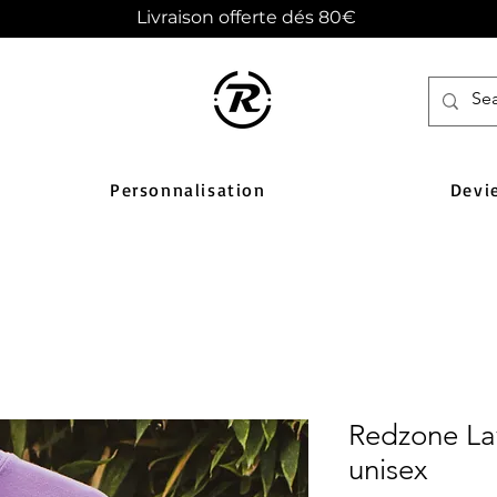
Livraison offerte dés 80€
Personnalisation
Devi
Redzone La
unisex