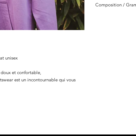
Composition / Gram
machine à basse temp
température. Ne pas 
Matière : 80% Coton 
Grammage : 280 g/m
Taille
: XS 40 S 42 M 44 L 
56
at unisex
 doux et confortable,
tswear est un incontournable qui vous