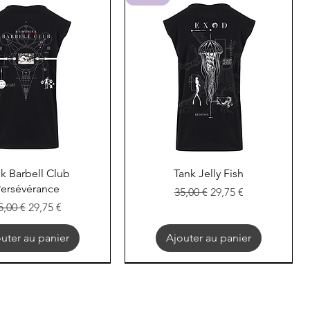
perçu rapide
Aperçu rapide
k Barbell Club
Tank Jelly Fish
ersévérance
Prix original
Prix promotionnel
35,00 €
29,75 €
rix original
Prix promotionnel
5,00 €
29,75 €
uter au panier
Ajouter au panier
EXOD
EXOD