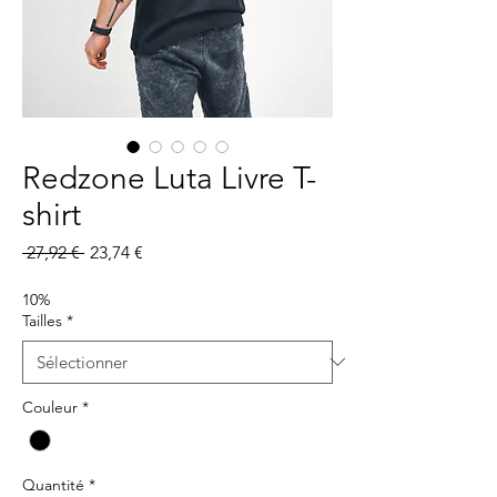
Redzone Luta Livre T-
shirt
Prix
Prix
 27,92 € 
23,74 €
original
promotionnel
10%
Tailles
*
Couleur
*
Quantité
*