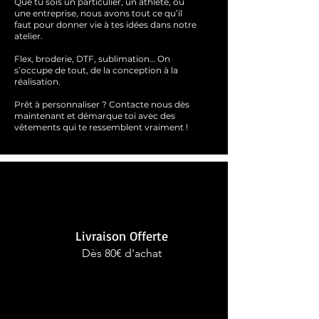
Que tu sois un particulier, un athlète, ou
une entreprise, nous avons tout ce qu’il
faut pour donner vie à tes idées dans notre
atelier.
Flex, broderie, DTF, sublimation… On
s’occupe de tout, de la conception à la
réalisation.
Prêt à personnaliser ?
Contacte nous dès
maintenant et démarque toi avec des
vêtements qui te ressemblent
vraimen
t !
Livraison Offerte
Dès 80€ d'achat