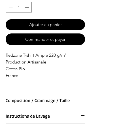
Ajouter au panier
Commander et payer
Redzone T-shirt Ample 220 g/m²
Production Artisanale
Coton Bio
France
Composition / Grammage / Taille
Matière : 100 % coton BIO
Instructions de Lavage
Grammage : 220 g/m²
Taille : XS 76/81cm S 86/91cm M 97/102cm L
Lavage en machine à 30°. Ne pas blanchir.