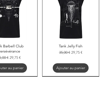
perçu rapide
Aperçu rapide
k Barbell Club
Tank Jelly Fish
ersévérance
Prix original
Prix promotionnel
35,00 €
29,75 €
rix original
Prix promotionnel
5,00 €
29,75 €
uter au panier
Ajouter au panier
EXOD
EXOD