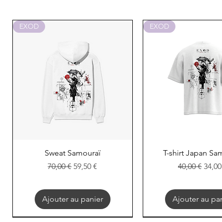
EXOD
EXOD
Aperçu rapide
Aperçu rapi
Sweat Samouraï
T-shirt Japan Sa
Prix original
Prix promotionnel
Prix original
Prix
70,00 €
59,50 €
40,00 €
34,00
Ajouter au panier
Ajouter au pa