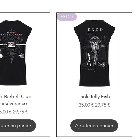
EXOD
perçu rapide
Aperçu rapide
k Barbell Club
Tank Jelly Fish
ersévérance
Prix original
Prix promotionnel
35,00 €
29,75 €
rix original
Prix promotionnel
5,00 €
29,75 €
uter au panier
Ajouter au panier