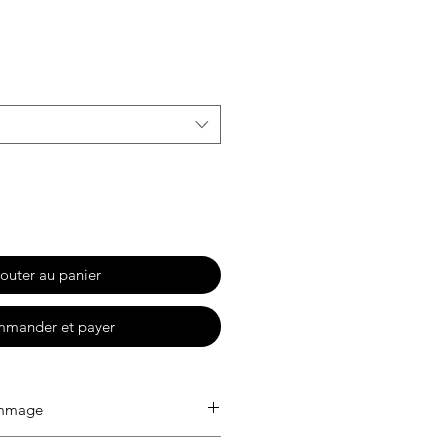
motionnel
outer au panier
mander et payer
ammage
ringspun