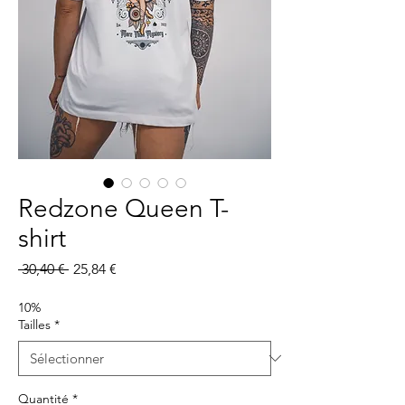
Redzone Queen T-
shirt
Prix
Prix
 30,40 € 
25,84 €
original
promotionnel
10%
Tailles
*
Quantité
*