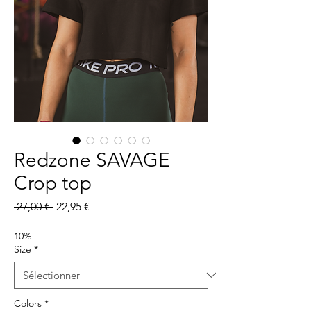
Redzone SAVAGE
Crop top
Prix
Prix
 27,00 € 
22,95 €
original
promotionnel
10%
Size
*
Colors
*