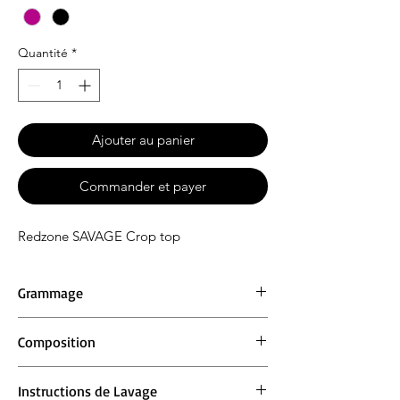
Quantité
*
Ajouter au panier
Commander et payer
Redzone SAVAGE Crop top
Grammage
Composition
150 g/m²
90% Coton, 10% Viscose
Instructions de Lavage