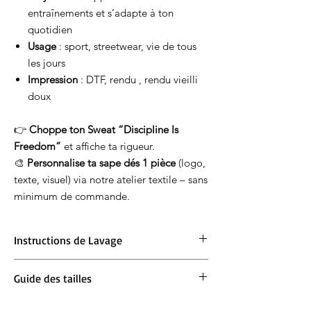
entraînements et s’adapte à ton
quotidien
Usage
: sport, streetwear, vie de tous
les jours
Impression
: DTF, rendu , rendu vieilli
doux
👉
Choppe ton Sweat “Discipline Is
Freedom”
et affiche ta rigueur.
🎨
Personnalise ta sape dés 1 pièce
(logo,
texte, visuel) via notre atelier textile – sans
minimum de commande.
Instructions de Lavage
Lavage en machine à 30°. Ne pas blanchir.
Guide des tailles
Repassage à 150° max. Ne pas sécher en
machine.
Pour les sweats
:
Prends ta taille habituelle