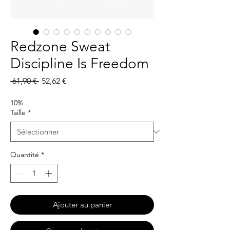
Redzone Sweat
Discipline Is Freedom
Prix
Prix
 61,90 € 
52,62 €
original
promotionnel
10%
Taille
*
Quantité
*
Ajouter au panier