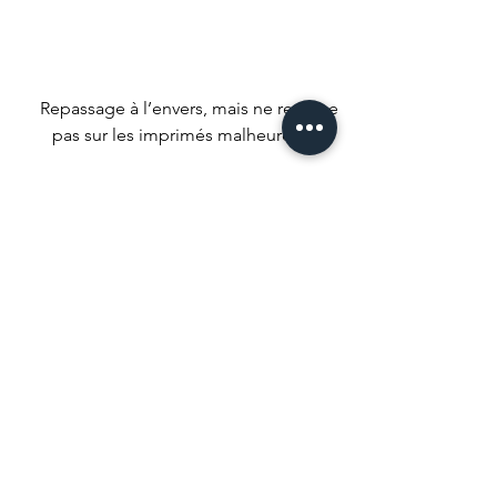
Repassage à l’envers, mais ne repasse
pas sur les imprimés malheureux !
Nous conseillons un séchage naturel
mais si t’es un gros impatient met ta
machine à faible température.
Ne pas utiliser d’agent de blanchiment
ou de produits qui pourrait tout
décolorer.