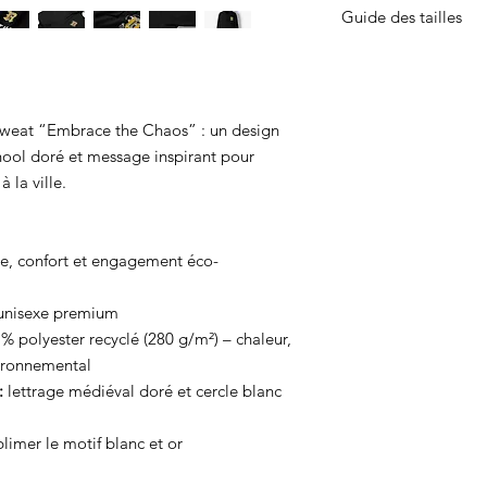
Guide des tailles
150° max. Ne pas sé
Ample :
Prends ta tai
Oversize :
Prends une
et ta taille habituelle
important
 sweat “Embrace the Chaos” : un design
chool doré et message inspirant pour
à la ville.
ce, confort et engagement éco-
 unisexe premium
 polyester recyclé (280 g/m²) – chaleur,
vironnemental
:
lettrage médiéval doré et cercle blanc
limer le motif blanc et or