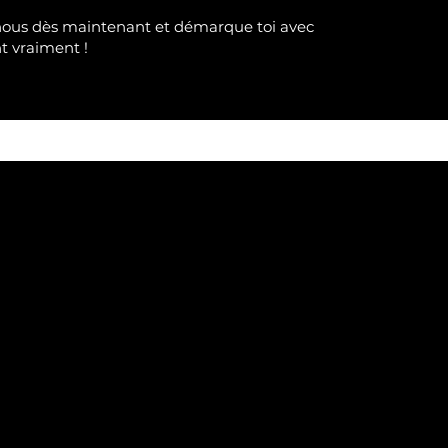
nous dès maintenant et démarque toi avec
nt
vraimen
t !