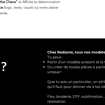
 the Chaos”
et Affiche ta détermination
ce
(logo, texte, visuel) via notre atelier
ande.
Chez Redzone, tous nos modèles
Tu peux :
 ?
Partir d’un modèle existant et le 
Ou créer de toutes pièces à part
unique !
Que tu sois un particulier, un ath
qu’il faut pour donner vie à tes id
Flex, broderie, DTF, sublimation…
réalisation.