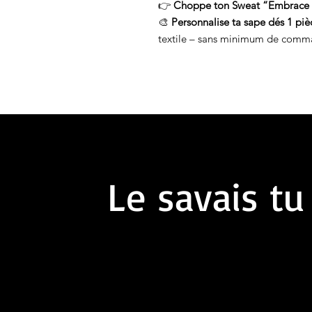
👉
Choppe ton Sweat “Embrace
🎨
Personnalise ta sape dés 1 piè
textile – sans minimum de comm
Le savais tu