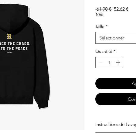
Prix
Prix
 61,90 € 
52,62 €
original
pro
10%
Taille
*
Sélectionner
Quantité
*
Aj
Com
Instructions de Lav
Lavage en machine à 