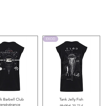
EXOD
perçu rapide
Aperçu rapide
k Barbell Club
Tank Jelly Fish
ersévérance
Prix original
Prix promotionnel
35,00 €
29,75 €