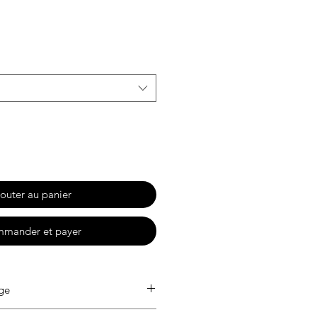
motionnel
outer au panier
mander et payer
age
30°. Ne pas blanchir. Repassage à