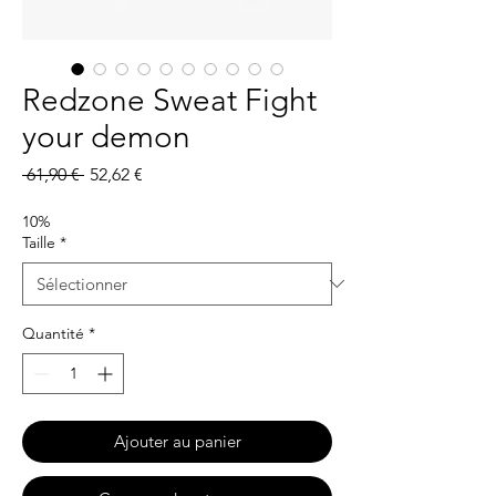
Redzone Sweat Fight
your demon
Prix
Prix
 61,90 € 
52,62 €
original
promotionnel
10%
Taille
*
Quantité
*
Ajouter au panier