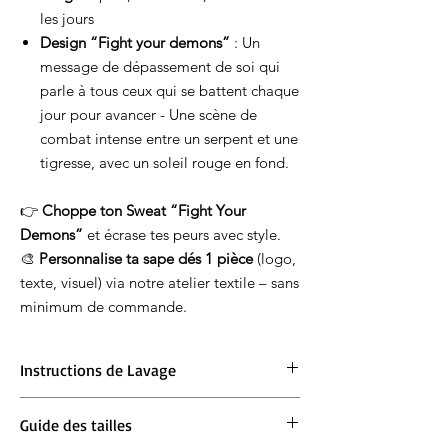
les jours
Design “Fight your demons”
: Un
message de dépassement de soi qui
parle à tous ceux qui se battent chaque
jour pour avancer - Une scène de
combat intense entre un serpent et une
tigresse, avec un soleil rouge en fond.
👉
Choppe ton Sweat “Fight Your
Demons”
et écrase tes peurs avec style.
🎨
Personnalise ta sape dés 1 pièce
(logo,
texte, visuel) via notre atelier textile – sans
minimum de commande.
Instructions de Lavage
Lavage en machine à 30°. Ne pas blanchir.
Guide des tailles
Repassage à 150° max. Ne pas sécher en