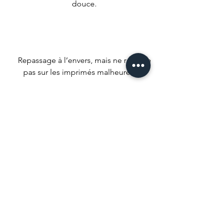
douce.
Repassage à l’envers, mais ne repasse
pas sur les imprimés malheureux !
Nous conseillons un séchage naturel
mais si t’es un gros impatient met ta
machine à faible température.
Ne pas utiliser d’agent de blanchiment
ou de produits qui pourrait tout