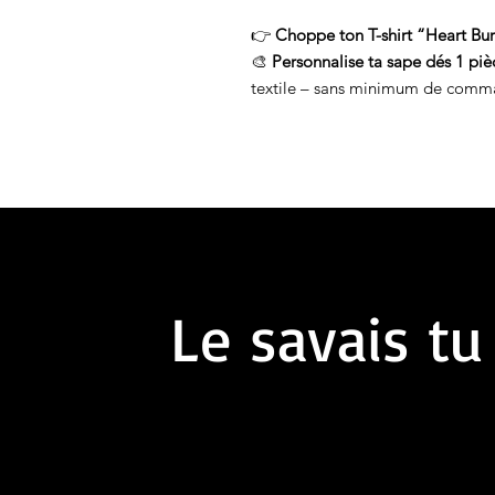
👉
Choppe ton T-shirt “Heart Bu
🎨
Personnalise ta sape dés 1 piè
textile – sans minimum de comm
Le savais tu