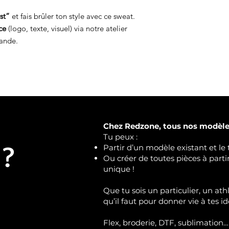
rst”
et fais brûler ton style avec ce sweat.
ce
(logo, texte, visuel) via notre atelier
ande.
Chez Redzone, tous nos modèles
Tu peux :
 ?
Partir d’un modèle existant et le 
Ou créer de toutes pièces à part
unique !
Que tu sois un particulier, un ath
qu’il faut pour donner vie à tes id
Flex, broderie, DTF, sublimation…