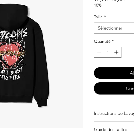
original
pro
10%
Taille
*
Sélectionner
Quantité
*
Aj
Com
Instructions de Lav
Lavage en machine à 
Guide des tailles
150° max. Ne pas sé