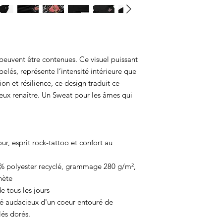
Pour les sweats
:
Pren
peuvent être contenues. Ce visuel puissant
elés, représente l’intensité intérieure que
on et résilience, ce design traduit ce
ux renaître. Un Sweat pour les âmes qui
r, esprit rock-tattoo et confort au
% polyester recyclé, grammage 280 g/m²,
nète
de tous les jours
é audacieux d'un coeur entouré de
és dorés.