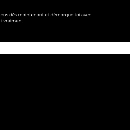
nous dès maintenant et démarque toi avec
nt
vraimen
t !