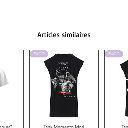
Articles similaires
EXOD
EXOD
de
Aperçu rapide
A
mouraï
Tank Memento Mori
Tan