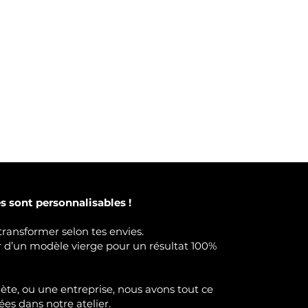
 sont personnalisables !
transformer selon tes envies.
ir d’un modèle vierge pour un résultat 100%
lète, ou une entreprise, nous avons tout ce
ées dans notre atelier.