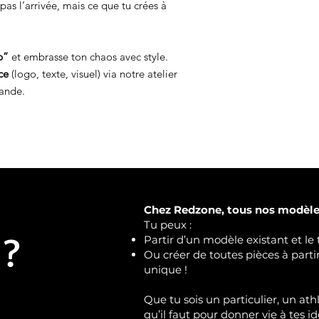
pas l’arrivée, mais ce que tu crées à
p”
et embrasse ton chaos avec style.
ce
(logo, texte, visuel) via notre atelier
ande.
Chez Redzone, tous nos modèles
Tu peux :
 ?
Partir d’un modèle existant et le 
Ou créer de toutes pièces à part
unique !
Que tu sois un particulier, un ath
qu’il faut pour donner vie à tes id