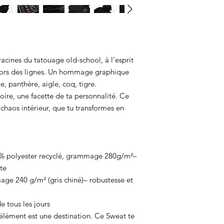
Pour les sweats
:
Pren
racines du tatouage old-school, à l’esprit
 hors des lignes. Un hommage graphique
, panthère, aigle, coq, tigre.
ire, une facette de ta personnalité. Ce
chaos intérieur, que tu transformes en
% polyester recyclé, grammage 280g/m²–
te
e 240 g/m² (gris chiné)– robustesse et
de tous les jours
lément est une destination. Ce Sweat te