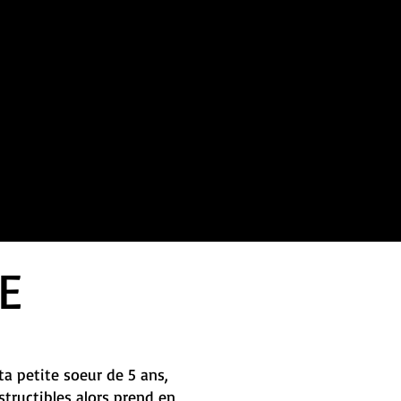
E
ta petite soeur de 5 ans,
tructibles alors prend en