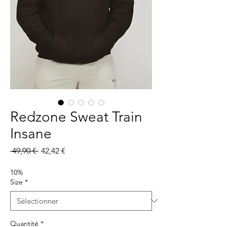
Redzone Sweat Train
Insane
Prix
Prix
 49,90 € 
42,42 €
original
promotionnel
10%
Size
*
Quantité
*