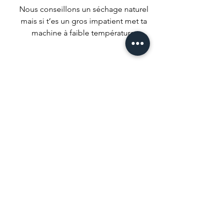
Nous conseillons un séchage naturel
mais si t’es un gros impatient met ta
machine à faible température.
Ne pas utiliser d’agent de blanchiment
ou de produits qui pourrait tout
décolorer.
C’est un peu évident mais … ne pas
laver à sec.