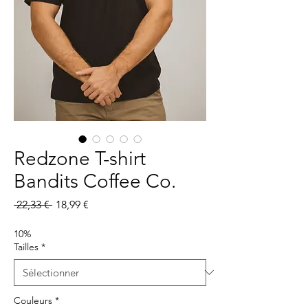
Redzone T-shirt
Bandits Coffee Co.
Prix
Prix
 22,33 € 
18,99 €
original
promotionnel
10%
Tailles
*
Couleurs
*