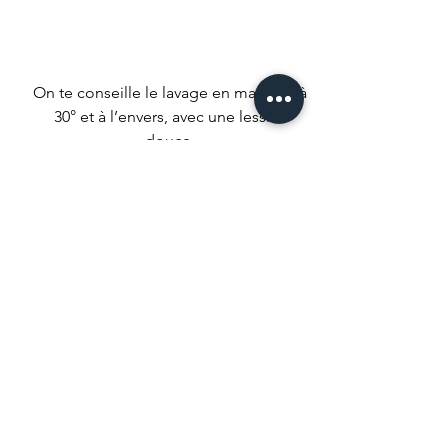
On te conseille le lavage en machine à
30° et à l’envers, avec une lessive
douce.
Repassage à l’envers, mais ne repasse
pas sur les imprimés malheureux !
Nous conseillons un séchage naturel
mais si t’es un gros impatient met ta
machine à faible température.