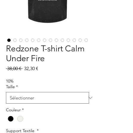
Redzone T-shirt Calm
Under Fire
Prix
Prix
 38,00 € 
32,30 €
original
promotionnel
10%
Taille
*
Couleur
*
Support Textile
*