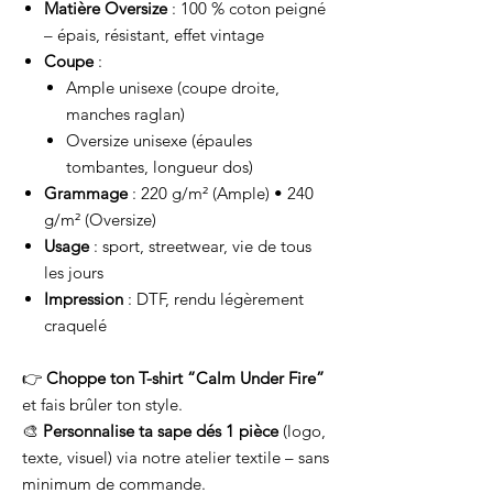
Matière Oversize
: 100 % coton peigné
– épais, résistant, effet vintage
Coupe
:
Ample unisexe (coupe droite,
manches raglan)
Oversize unisexe (épaules
tombantes, longueur dos)
Grammage
: 220 g/m² (Ample) • 240
g/m² (Oversize)
Usage
: sport, streetwear, vie de tous
les jours
Impression
: DTF, rendu légèrement
craquelé
👉
Choppe ton T-shirt “Calm Under Fire”
et fais brûler ton style.
🎨
Personnalise ta sape dés 1 pièce
(logo,
texte, visuel) via notre atelier textile – sans
minimum de commande.