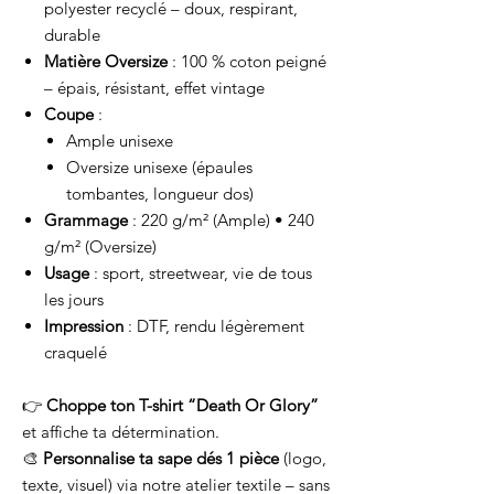
polyester recyclé – doux, respirant,
durable
Matière Oversize
: 100 % coton peigné
– épais, résistant, effet vintage
Coupe
:
Ample unisexe
Oversize unisexe (épaules
tombantes, longueur dos)
Grammage
: 220 g/m² (Ample) • 240
g/m² (Oversize)
Usage
: sport, streetwear, vie de tous
les jours
Impression
: DTF, rendu légèrement
craquelé
👉
Choppe ton T-shirt “Death Or Glory”
et affiche ta détermination.
🎨
Personnalise ta sape dés 1 pièce
(logo,
texte, visuel) via notre atelier textile – sans