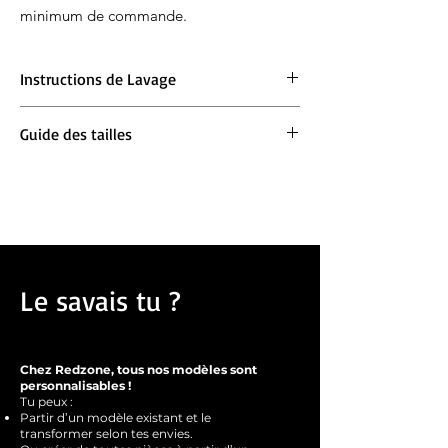
minimum de commande.
Instructions de Lavage
Lavage en machine à 30°. Ne pas blanchir.
Guide des tailles
Repassage à 150° max. Ne pas sécher en
machine.
Ample :
Prends ta taille habituelle
Oversize :
Prends une taille en dessous pour
un oversize et ta taille habituelle si tu veux
un effet oversize important
Le savais tu ?
Chez Redzone, tous nos modèles sont
personnalisables !
Tu peux :
Partir d’un modèle existant et le
transformer selon tes envies.