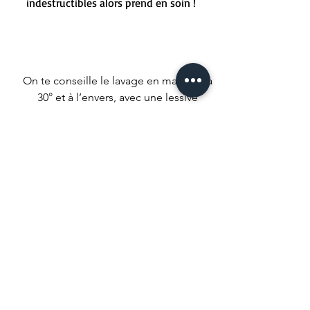
indestructibles alors prend en soin !
On te conseille le lavage en machine à
30° et à l’envers, avec une lessive
douce.
Repassage à l’envers, mais ne repasse
pas sur les imprimés malheureux !
Nous conseillons un séchage naturel
mais si t’es un gros impatient met ta