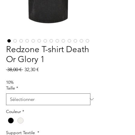
Redzone T-shirt Death
Or Glory 1
Prix
Prix
 38,00 € 
32,30 €
original
promotionnel
10%
Taille
*
Couleur
*
Support Textile
*