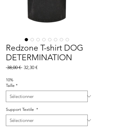
Redzone T-shirt DOG
DETERMINATION
Prix
Prix
 38,00 € 
32,30 €
original
promotionnel
10%
Taille
*
Support Textile
*