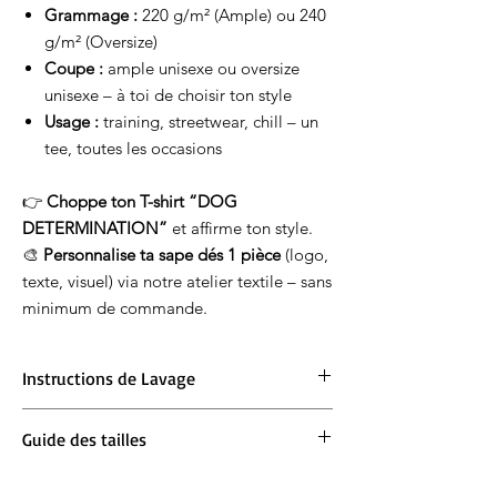
Grammage :
220 g/m² (Ample) ou 240
g/m² (Oversize)
Coupe :
ample unisexe ou oversize
unisexe – à toi de choisir ton style
Usage :
training, streetwear, chill – un
tee, toutes les occasions
👉
Choppe ton T-shirt “DOG
DETERMINATION”
et affirme ton style.
🎨
Personnalise ta sape dés 1 pièce
(logo,
texte, visuel) via notre atelier textile – sans
minimum de commande.
Instructions de Lavage
Lavage en machine à 30°. Ne pas blanchir.
Guide des tailles
Repassage à 150° max. Ne pas sécher en
machine.
Ample :
Prends ta taille habituelle