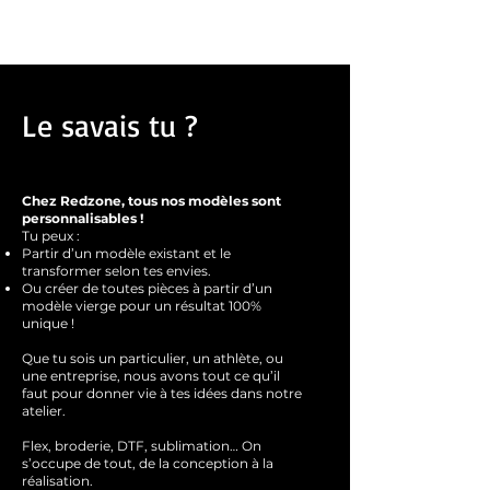
Oversize :
Prends une taille en dessous pour
un oversize et ta taille habituelle si tu veux
un effet oversize important
Le savais tu ?
Chez Redzone, tous nos modèles sont
personnalisables !
Tu peux :
Partir d’un modèle existant et le
transformer selon tes envies.
Ou créer de toutes pièces à partir d’un
modèle vierge pour un résultat 100%
unique !
Que tu sois un particulier, un athlète, ou
une entreprise, nous avons tout ce qu’il
faut pour donner vie à tes idées dans notre
atelier.
Flex, broderie, DTF, sublimation… On
s’occupe de tout, de la conception à la
réalisation.