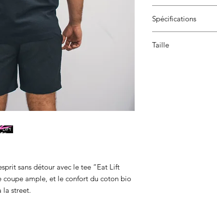
Taille : XS 76/81cm 
Lavage en machine à 
XL 117/122cm 2XL 12
Spécifications
150° max. Ne pas sé
Fil et usine labellisés 
Taille
Toucher doux. Encol
surpiqûres aux épaul
Ludo mesure 1m75 et 
surpiqûres à l’ourlet
Certifié WRAP. Certif
’esprit sans détour avec le tee “Eat Lift
 coupe ample, et le confort du coton bio
 la street.