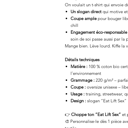
On voulait un t-shirt qui envoie d
Un slogan direct
qui motive et 
Coupe ample
pour bouger lib
chill
Engagement éco-responsable
soin de soi passe aussi par la 
Mange bien. Lève lourd. Kiffe la v
Détails techniques
Matière :
100 % coton bio certi
l’environnement
Grammage :
220 g/m² – parfai
Coupe :
oversize unisexe – li
Usage :
training, streetwear, q
Design :
slogan “Eat Lift Sex”
👉
Choppe ton “Eat Lift Sex”
et 
🎨 Personnalise-le dès 1 pièce av