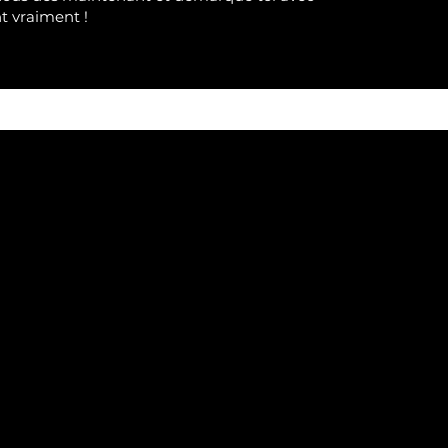
nt
vraimen
t !