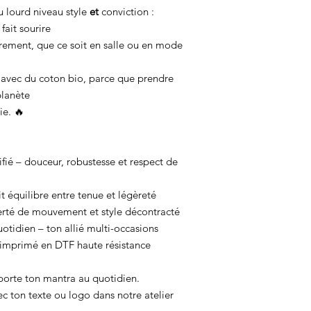
u lourd niveau style
et
conviction :
fait sourire
rement, que ce soit en salle ou en mode
avec du coton bio, parce que prendre
planète
ie. 🔥
fié – douceur, robustesse et respect de
t équilibre entre tenue et légèreté
berté de mouvement et style décontracté
uotidien – ton allié multi-occasions
 imprimé en DTF haute résistance
porte ton mantra au quotidien.
ec ton texte ou logo dans notre atelier