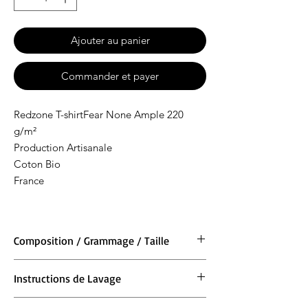
Ajouter au panier
Commander et payer
Redzone T-shirtFear None Ample 220
g/m²
Production Artisanale
Coton Bio
France
Composition / Grammage / Taille
Matière : 100 % coton BIO
Instructions de Lavage
Grammage : 220 g/m²
Taille : XS 76/81cm S 86/91cm M 97/102cm L
Lavage en machine à 30°. Ne pas blanchir.