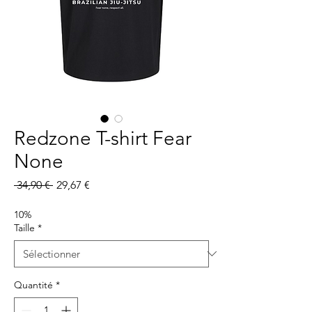
Redzone T-shirt Fear
None
Prix
Prix
 34,90 € 
29,67 €
original
promotionnel
10%
Taille
*
Quantité
*