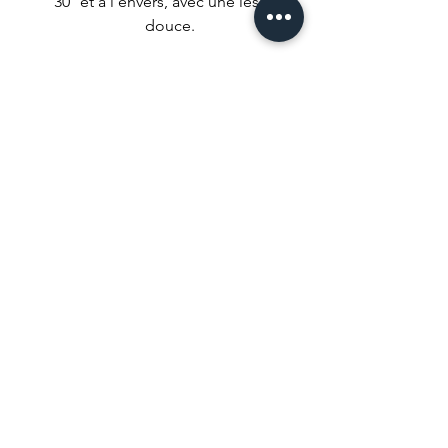
30° et à l’envers, avec une lessive
douce.
Repassage à l’envers, mais ne repasse
pas sur les imprimés malheureux !
Nous conseillons un séchage naturel
mais si t’es un gros impatient met ta
machine à faible température.
Ne pas utiliser d’agent de blanchiment