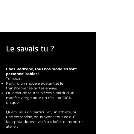
ronde côtelée. Doubles surpiqûres aux
Aurée mesure 1m68 et porte un taille M
épaules et sur la nuque. Doubles surpiqûres
à l’ourlet et aux poignets.
Certifié WRAP. Certifié SEDEX. Certifié
Vegan.
Le savais tu ?
Chez Redzone, tous nos modèles sont
personnalisables !
Tu peux :
Partir d’un modèle existant et le
transformer selon tes envies.
Ou créer de toutes pièces à partir d’un
modèle vierge pour un résultat 100%
unique !
Que tu sois un particulier, un athlète, ou
une entreprise, nous avons tout ce qu’il
faut pour donner vie à tes idées dans notre
atelier.