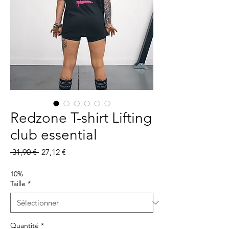
Redzone T-shirt Lifting
club essential
Prix
Prix
 31,90 € 
27,12 €
original
promotionnel
10%
Taille
*
Quantité
*