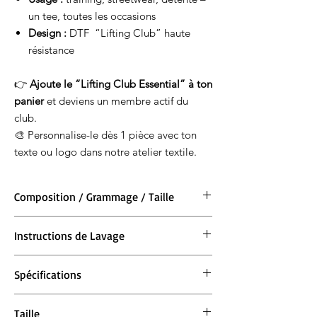
un tee, toutes les occasions
Design :
DTF “Lifting Club” haute
résistance
👉
Ajoute le “Lifting Club Essential” à ton
panier
et deviens un membre actif du
club.
🎨 Personnalise-le dès 1 pièce avec ton
texte ou logo dans notre atelier textile.
Composition / Grammage / Taille
Matière : 100 % coton BIO
Instructions de Lavage
Grammage : 220 g/m²
Taille : XS 76/81cm S 86/91cm M 97/102cm L
Lavage en machine à 30°. Ne pas blanchir.
107/112cm XL 117/122cm 2XL 127/132cm 3XL
Spécifications
Repassage à 150° max. Ne pas sécher en
137/142cm
machine.
Fil et usine labellisés bio. Fil et usine
Taille
labellisés recyclés. Toucher doux. Encolure