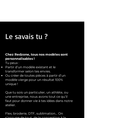
Aurée mesure 1m68 et porte un taille M
épaules et sur la nuque. Doubles surpiqûres
à l’ourlet et aux poignets.
Certifié WRAP. Certifié SEDEX. Certifié
Vegan.
Le savais tu ?
Chez Redzone, tous nos modèles sont
personnalisables !
Tu peux :
Partir d’un modèle existant et le
transformer selon tes envies.
Ou créer de toutes pièces à partir d’un
modèle vierge pour un résultat 100%
unique !
Que tu sois un particulier, un athlète, ou
une entreprise, nous avons tout ce qu’il
faut pour donner vie à tes idées dans notre
atelier.
Flex, broderie, DTF, sublimation… On
s’occupe de tout, de la conception à la