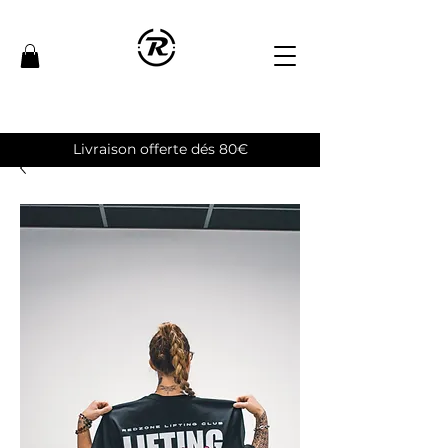
Livraison offerte dés 80€