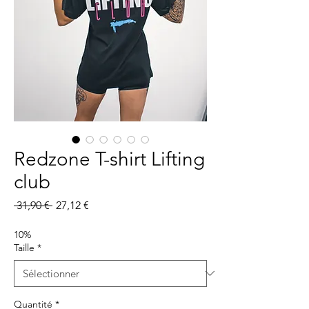
Redzone T-shirt Lifting
club
Prix
Prix
 31,90 € 
27,12 €
original
promotionnel
10%
Taille
*
Quantité
*