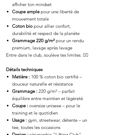
afficher ton mindset
Coupe ample
pour une liberté de
mouvement totale
Coton bio
pour allier confort,
durabilité et respect de la planète
Grammage 220 g/m²
pour un rendu
premium, lavage après lavage
Entre dans le club, soulève tes limites. 🏋️‍♀️
Détails techniques
Matière :
100 % coton bio certifié –
douceur naturelle et résistance
Grammage :
220 g/m² – parfait
équilibre entre maintien et légèreté
Coupe :
oversize unisexe – pour le
training et le quotidien
Usage :
gym, streetwear, détente – un
tee, toutes les occasions
Design :
sérigraphie “Lifting Club”