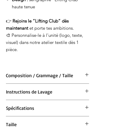
haute tenue
👉
Rejoins le “Lifting Club” dès
maintenant
et porte tes ambitions.
🎨 Personnalise-le à l’unité (logo, texte,
visuel) dans notre atelier textile dès 1
pièce.
Composition / Grammage / Taille
Matière : 100 % coton BIO
Instructions de Lavage
Grammage : 220 g/m²
Taille : XS 76/81cm S 86/91cm M 97/102cm L
Lavage en machine à 30°. Ne pas blanchir.
107/112cm XL 117/122cm 2XL 127/132cm 3XL
Spécifications
Repassage à 150° max. Ne pas sécher en
137/142cm
machine.
Fil et usine labellisés bio. Fil et usine
Taille
labellisés recyclés. Toucher doux. Encolure
ronde côtelée. Doubles surpiqûres aux