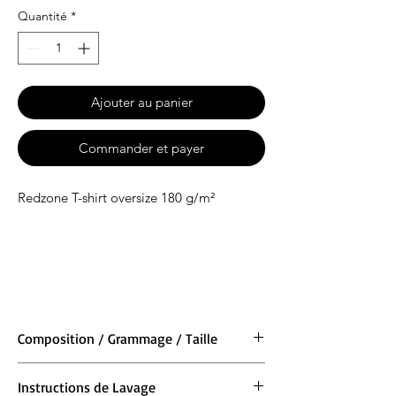
Quantité
*
Ajouter au panier
Commander et payer
Redzone T-shirt oversize 180 g/m²
Composition / Grammage / Taille
Matière : 100 % coton BIO
Instructions de Lavage
Grammage : 200g/m²