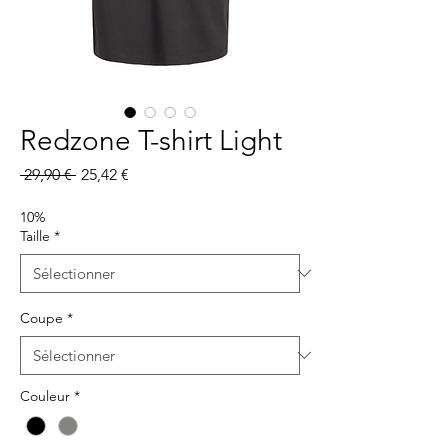
Redzone T-shirt Light
Prix
Prix
 29,90 € 
25,42 €
original
promotionnel
10%
Taille
*
Coupe
*
Couleur
*