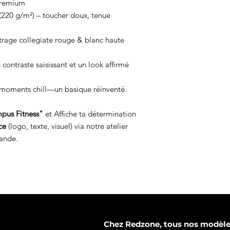
premium
220 g/m²) – toucher doux, tenue
trage collegiate rouge & blanc haute
contraste saisissant et un look affirmé
 moments chill—un basique réinventé.
pus Fitness"
et
Affiche ta détermination
ce
(logo, texte, visuel) via notre atelier
ande.
Chez Redzone, tous nos modèles