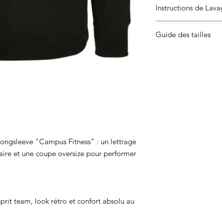
Instructions de Lav
Grammage : 220 g/m
Lavage en machine à 
Guide des tailles
150° max. Ne pas sé
Pour les manches lon
long­sleeve “Campus Fitness” : un lettrage
sitaire et une coupe oversize pour performer
rit team, look rétro et confort absolu au