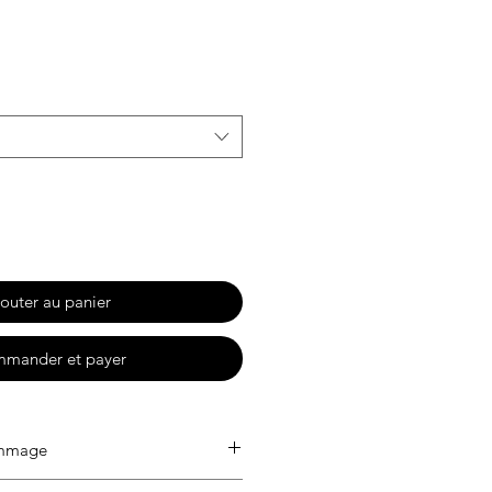
motionnel
outer au panier
mander et payer
ammage
n