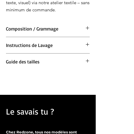
texte, visuel) via notre atelier textile – sans
minimum de commande.
Composition / Grammage
Matière : 100 % coton
Instructions de Lavage
Grammage : 220 g/m²
Lavage en machine à 30°. Ne pas blanchir.
Guide des tailles
Repassage à 150° max. Ne pas sécher en
machine.
Pour les manches longues :
Prends ta taille
habituelle
Le savais tu ?
Chez Redzone, tous nos modèles sont