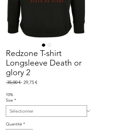
Redzone T-shirt
Longsleeve Death or
glory 2
Prix
Prix
 35,00 € 
29,75 €
original
promotionnel
10%
Size
*
Quantité
*