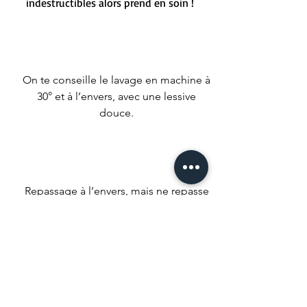
indestructibles alors prend en soin !
On te conseille le lavage en machine à
30° et à l’envers, avec une lessive
douce.
Repassage à l’envers, mais ne repasse
pas sur les imprimés malheureux !
Nous conseillons un séchage naturel
mais si t’es un gros impatient met ta