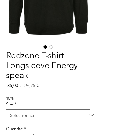
Redzone T-shirt
Longsleeve Energy
speak
Prix
Prix
 35,00 € 
29,75 €
original
promotionnel
10%
Size
*
Quantité
*