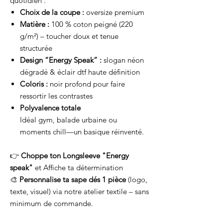
quotidien :
Choix de la coupe :
oversize premium
Matière :
100 % coton peigné (220
g/m²) – toucher doux et tenue
structurée
Design “Energy Speak” :
slogan néon
dégradé & éclair dtf haute définition
Coloris :
noir profond pour faire
ressortir les contrastes
Polyvalence totale
Idéal gym, balade urbaine ou
moments chill—un basique réinventé.
👉
Choppe ton Longsleeve "Energy
speak"
et
Affiche ta détermination
🎨
Personnalise ta sape dés 1 pièce
(logo,
texte, visuel) via notre atelier textile – sans
minimum de commande.