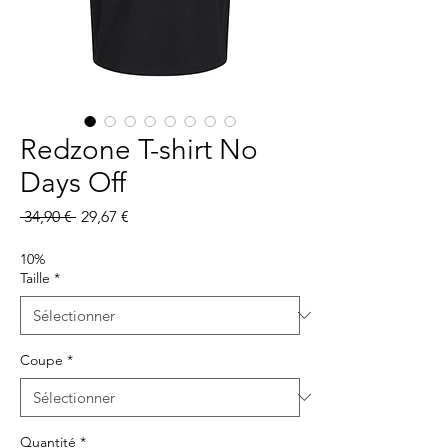
Redzone T-shirt No
Days Off
Prix
Prix
 34,90 € 
29,67 €
original
promotionnel
10%
Taille
*
Coupe
*
Quantité
*