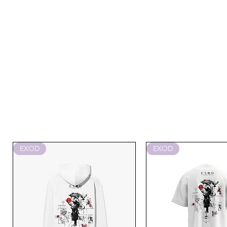
EXOD
EXOD