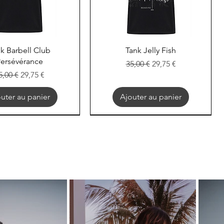
perçu rapide
Aperçu rapide
k Barbell Club
Tank Jelly Fish
ersévérance
Prix original
Prix promotionnel
35,00 €
29,75 €
rix original
Prix promotionnel
5,00 €
29,75 €
uter au panier
Ajouter au panier
EXOD
EXOD