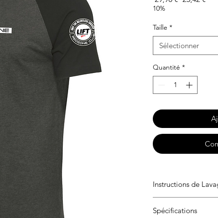
original
pro
10%
Taille
*
Sélectionner
Quantité
*
Aj
Com
Instructions de Lav
Lavage en machine à 
Spécifications
150° max. Ne pas sé