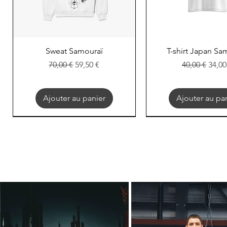
Aperçu rapide
Aperçu rapi
Sweat Samouraï
T-shirt Japan Sa
Prix original
Prix promotionnel
Prix original
Prix
70,00 €
59,50 €
40,00 €
34,00
Ajouter au panier
Ajouter au pa
EXOD
EXOD
EXOD
EXOD
EXOD