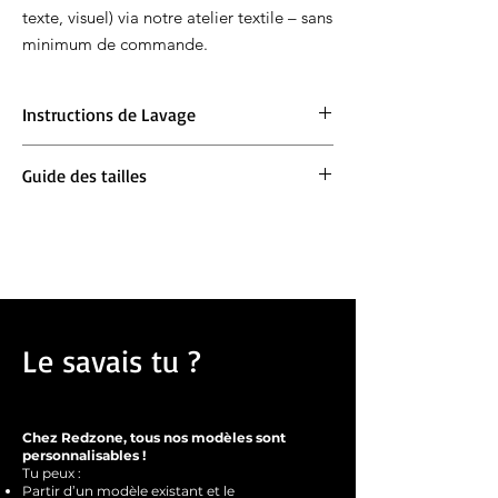
texte, visuel) via notre atelier textile – sans
minimum de commande.
Instructions de Lavage
Lavage en machine à 30°. Ne pas blanchir.
Guide des tailles
Repassage à 150° max. Ne pas sécher en
machine.
Ample :
Prends ta taille habituelle
Oversize :
Prends une taille en dessous pour
un oversize et ta taille habituelle si tu veux
un effet oversize important
Le savais tu ?
Chez Redzone, tous nos modèles sont
personnalisables !
Tu peux :
Partir d’un modèle existant et le