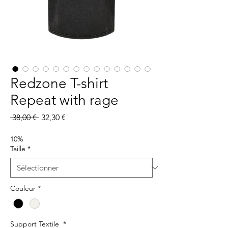
Redzone T-shirt
Repeat with rage
Prix
Prix
 38,00 € 
32,30 €
original
promotionnel
10%
Taille
*
Couleur
*
Support Textile
*