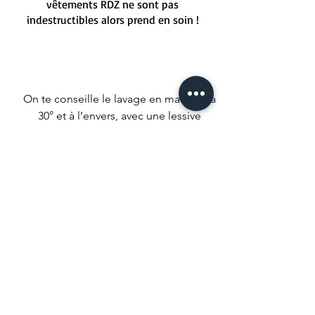
vêtements RDZ ne sont pas
indestructibles alors prend en soin !
On te conseille le lavage en machine à
30° et à l’envers, avec une lessive
douce.
Repassage à l’envers, mais ne repasse
pas sur les imprimés malheureux !
Nous conseillons un séchage naturel