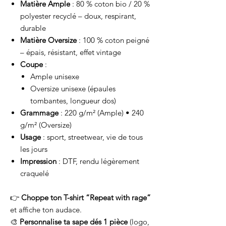
Matière Ample
: 80 % coton bio / 20 %
polyester recyclé – doux, respirant,
durable
Matière Oversize
: 100 % coton peigné
– épais, résistant, effet vintage
Coupe
:
Ample unisexe
Oversize unisexe (épaules
tombantes, longueur dos)
Grammage
: 220 g/m² (Ample) • 240
g/m² (Oversize)
Usage
: sport, streetwear, vie de tous
les jours
Impression
: DTF, rendu légèrement
craquelé
👉
Choppe ton T-shirt “Repeat with rage”
et affiche ton audace.
🎨
Personnalise ta sape dés 1 pièce
(logo,