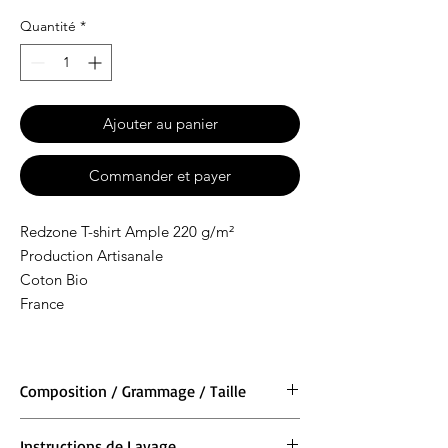
Quantité
*
Ajouter au panier
Commander et payer
Redzone T-shirt Ample 220 g/m²
Production Artisanale
Coton Bio
France
Composition / Grammage / Taille
Matière : 100 % coton BIO
Instructions de Lavage