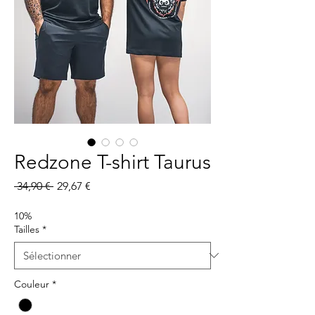
Redzone T-shirt Taurus
Prix
Prix
 34,90 € 
29,67 €
original
promotionnel
10%
Tailles
*
Couleur
*