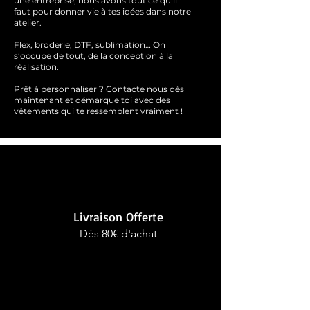
une entreprise, nous avons tout ce qu’il
faut pour donner vie à tes idées dans notre
atelier.
Flex, broderie, DTF, sublimation… On
s’occupe de tout, de la conception à la
réalisation.
Prêt à personnaliser ?
Contacte nous dès
maintenant et démarque toi avec des
vêtements qui te ressemblent
vraimen
t !
Livraison Offerte
Dès 80€ d'achat