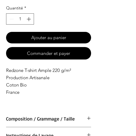
Quantité
*
Ajouter au panier
Commander et payer
Redzone T-shirt Ample 220 g/m²
Production Artisanale
Coton Bio
France
Composition / Grammage / Taille
Matière : 100 % coton BIO
Instructions de Lavage