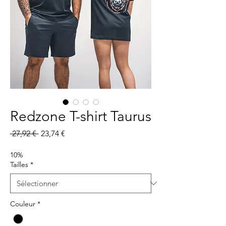
Redzone T-shirt Taurus
Prix
Prix
 27,92 € 
23,74 €
original
promotionnel
10%
Tailles
*
Couleur
*