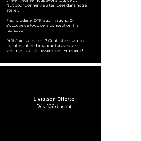
une entreprise, nous avons tout ce qu’il
faut pour donner vie à tes idées dans notre
atelier.
Flex, broderie, DTF, sublimation… On
s’occupe de tout, de la conception à la
réalisation.
Prêt à personnaliser ?
Contacte nous dès
maintenant et démarque toi avec des
vêtements qui te ressemblent
vraimen
t !
Livraison Offerte
Dès 80€ d'achat