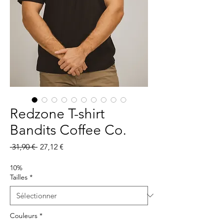
Redzone T-shirt
Bandits Coffee Co.
Prix
Prix
 31,90 € 
27,12 €
original
promotionnel
10%
Tailles
*
Couleurs
*