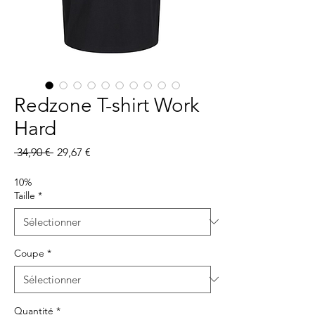
Redzone T-shirt Work
Hard
Prix
Prix
 34,90 € 
29,67 €
original
promotionnel
10%
Taille
*
Coupe
*
Quantité
*