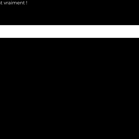
nt
vraimen
t !