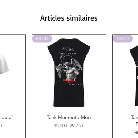
Articles similaires
EXOD
EXOD
de
Aperçu rapide
A
mouraï
Tank Memento Mori
Tan
P
 promotionnel
Prix original
Prix promotionnel
 €
35,00 €
29,75 €
P
3