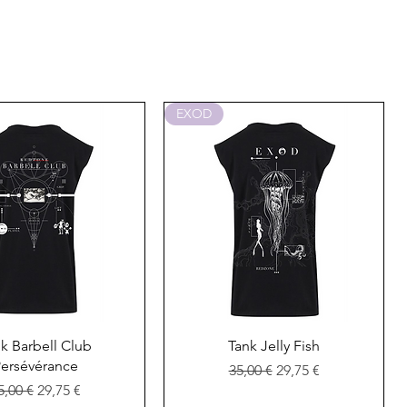
EXOD
perçu rapide
Aperçu rapide
k Barbell Club
Tank Jelly Fish
ersévérance
Prix original
Prix promotionnel
35,00 €
29,75 €
rix original
Prix promotionnel
5,00 €
29,75 €