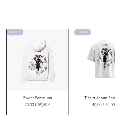
EXOD
EXOD
Aperçu rapide
Aperçu rapi
Sweat Samouraï
T-shirt Japan Sa
Prix original
Prix promotionnel
Prix original
Prix
70,00 €
59,50 €
40,00 €
34,00