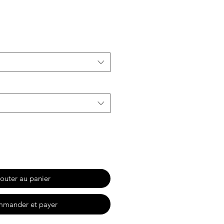
motionnel
outer au panier
mander et payer