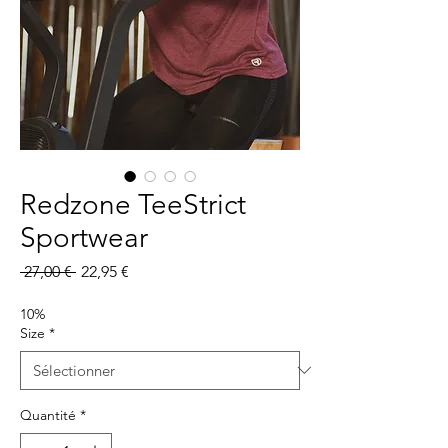
Redzone TeeStrict
Sportwear
Prix
Prix
 27,00 € 
22,95 €
original
promotionnel
10%
Size
*
Quantité
*