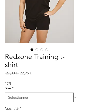
Redzone Training t-
shirt
Prix
Prix
 27,00 € 
22,95 €
original
promotionnel
10%
Size
*
Quantité
*