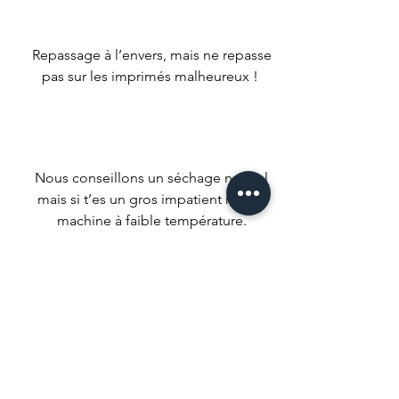
Repassage à l’envers, mais ne repasse
pas sur les imprimés malheureux !
Nous conseillons un séchage naturel
mais si t’es un gros impatient met ta
machine à faible température.
Ne pas utiliser d’agent de blanchiment
ou de produits qui pourrait tout
décolorer.