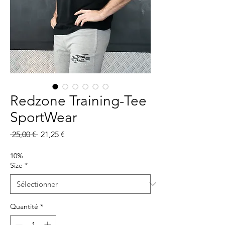
Redzone Training-Tee
SportWear
Prix
Prix
 25,00 € 
21,25 €
original
promotionnel
10%
Size
*
Quantité
*