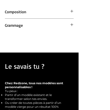
Composition
50% polyester / 25% coton / 25% viscose.
Grammage
130 g/m²
Le savais tu ?
Chez Redzone, tous nos modèles sont
personnalisables !
Tu peux :
Partir d’un modèle existant et le
transformer selon tes envies.
Ou créer de toutes pièces à partir d’un
modèle vierge pour un résultat 100%