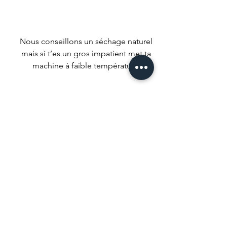
Nous conseillons un séchage naturel
mais si t’es un gros impatient met ta
machine à faible température.
Ne pas utiliser d’agent de blanchiment
ou de produits qui pourrait tout
décolorer.
C’est un peu évident mais … ne pas
laver à sec.