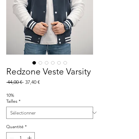
Redzone Veste Varsity
Prix
Prix
 44,00 € 
37,40 €
original
promotionnel
10%
Tailles
*
Quantité
*